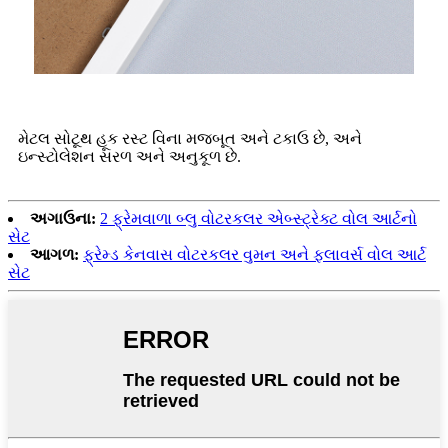
મેટલ સોટૂથ હૂક રસ્ટ વિના મજબૂત અને ટકાઉ છે, અને
ઇન્સ્ટોલેશન સરળ અને અનુકૂળ છે.
અગાઉના:
2 ફ્રેમવાળા બ્લુ વોટરકલર એબ્સ્ટ્રેક્ટ વોલ આર્ટનો
સેટ
આગળ:
ફ્રેમ્ડ કેનવાસ વોટરકલર વુમન અને ફ્લાવર્સ વોલ આર્ટ
સેટ