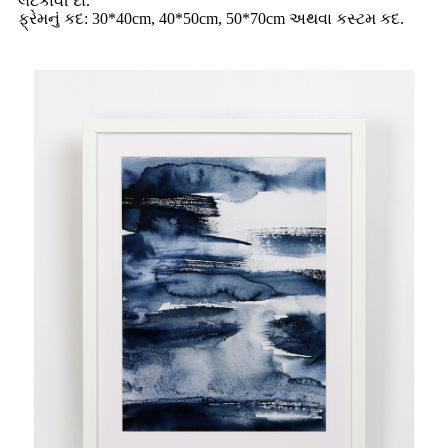
લટકાવી દો.
ફ્રેમનું કદ: 30*40cm, 40*50cm, 50*70cm અથવા કસ્ટમ કદ.