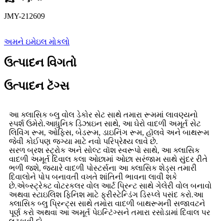
JMY-212609
અમને ઇમેઇલ મોકલો
ઉત્પાદન વિગતો
ઉત્પાદન ટૅગ્સ
આ ક્લાસિક બ્લુ વોલ ડેકોર સેટ સાથે તમારા રૂમમાં લાવણ્યનો
સ્પર્શ ઉમેરો.આધુનિક ડિઝાઇન સાથે, આ ઘેરો વાદળી અમૂર્ત સેટ
લિવિંગ રૂમ, ઓફિસ, બેડરૂમ, ડાઇનિંગ રૂમ, હૉલવે અને બાથરૂમ
જેવી કોઈપણ જગ્યા માટે નવો પરિપ્રેક્ષ્ય લાવે છે.
સરળ બ્રશ સ્ટ્રોક અને સોલ્ટ વૉશ સ્વરૂપો સાથે, આ ક્લાસિક
વાદળી અમૂર્ત દિવાલ કલા ઓછામાં ઓછા સરંજામ સાથે સુંદર રીતે
ભળી જશે, જ્યારે વાદળી પોસ્ટર્સના આ ક્લાસિક શેડ્સ તમારી
દિવાલોને પોપ બનાવતી વખતે શાંતિની ભાવના લાવી શકે
છે.એબ્સ્ટ્રેક્ટ વોટરકલર વોલ આર્ટ પ્રિન્ટ સાથે ગેલેરી વોલ બનાવો
અથવા સ્ટાઇલિશ ફિનિશ માટે ફ્રીસ્ટેન્ડિંગ ડિસ્પ્લે પસંદ કરો.આ
ક્લાસિક બ્લુ પ્રિન્ટ્સ સાથે તમારા વાદળી બાથરૂમની સજાવટને
પૂર્ણ કરો અથવા આ અમૂર્ત પેઇન્ટિંગ્સને તમારા રસોડામાં દિવાલ પર