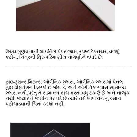
ઉચ્ચ ગુણવત્તાની લાઇનિંગ પેપર જામ, સ્પષ્ટ ટેક્સચર, વળેલું
કટીંગ, ચિત્રની ત્રિ-પરિમાણીય લાગણીને વધારે છે.
હાઇ-ટ્રાન્સમિટન્સ ઓર્ગેનિક ગ્લાસ, ઓર્ગેનિક ગ્લાસમાં પેનલ
હાઇ ડેફિનેશન ડિસ્પ્લે છે જેમ કે, અને ઓર્ગેનિક ગ્લાસ સામાન્ય
ગ્લાસ નથી.પરંતુ તે સામાન્ય કાચ કરતાં વધુ ટકાઉ છે અને નાજુક
નથી. જ્યારે તે જમીન પર પડે છે ત્યારે તમે બાળકોને નુકસાન
પહોંચાડવાની ચિંતા કરશો નહીં.