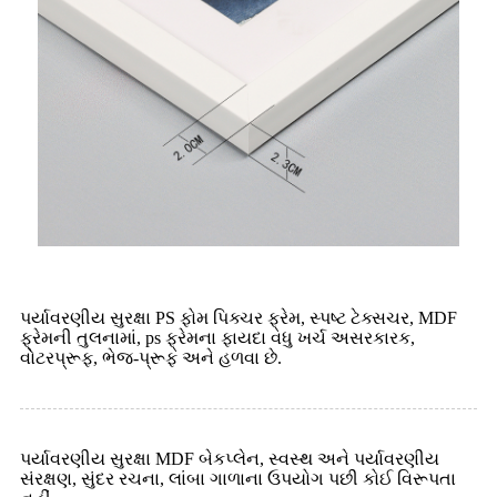
પર્યાવરણીય સુરક્ષા PS ફોમ પિક્ચર ફ્રેમ, સ્પષ્ટ ટેક્સચર, MDF
ફ્રેમની તુલનામાં, ps ફ્રેમના ફાયદા વધુ ખર્ચ અસરકારક,
વોટરપ્રૂફ, ભેજ-પ્રૂફ અને હળવા છે.
પર્યાવરણીય સુરક્ષા MDF બેકપ્લેન, સ્વસ્થ અને પર્યાવરણીય
સંરક્ષણ, સુંદર રચના, લાંબા ગાળાના ઉપયોગ પછી કોઈ વિરૂપતા