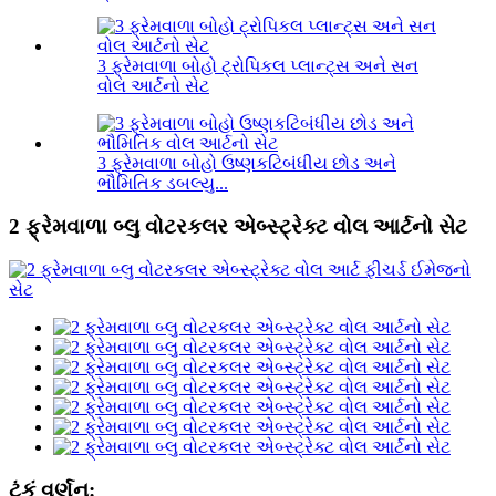
3 ફ્રેમવાળા બોહો ટ્રોપિકલ પ્લાન્ટ્સ અને સન
વોલ આર્ટનો સેટ
3 ફ્રેમવાળા બોહો ઉષ્ણકટિબંધીય છોડ અને
ભૌમિતિક ડબલ્યુ...
2 ફ્રેમવાળા બ્લુ વોટરકલર એબ્સ્ટ્રેક્ટ વોલ આર્ટનો સેટ
ટૂંકું વર્ણન: