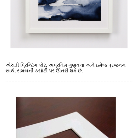
એચડી પ્રિન્ટિંગ કોર, અપ્રતિમ ગુણવત્તા અને ઇમેજ પ્રજનન
સાથે, સમયની કસોટી પર ઊતરી શકે છે.