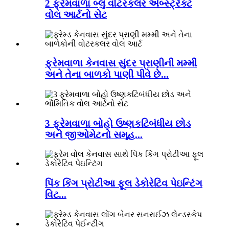
2 ફ્રેમવાળા બ્લુ વોટરકલર એબ્સ્ટ્રેક્ટ
વોલ આર્ટનો સેટ
ફ્રેમવાળા કેનવાસ સુંદર પ્રાણીની મમ્મી
અને તેના બાળકો પાણી પીવે છે...
3 ફ્રેમવાળા બોહો ઉષ્ણકટિબંધીય છોડ
અને જીઓમેટનો સમૂહ...
પિંક કિંગ પ્રોટીઆ ફૂલ ડેકોરેટિવ પેઇન્ટિંગ
વિટ...