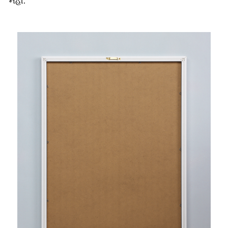
નહીં.