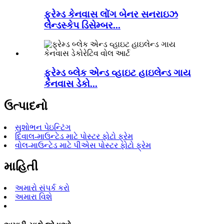
ફ્રેમ્ડ કેનવાસ લોંગ બેનર સનરાઇઝ
લેન્ડસ્કેપ ડિસેમ્બર...
ફ્રેમ્ડ બ્લેક એન્ડ વ્હાઇટ હાઇલેન્ડ ગાય
કેનવાસ ડેકો...
ઉત્પાદનો
સુશોભન પેઇન્ટિંગ
દિવાલ-માઉન્ટેડ માટે પોસ્ટર ફોટો ફ્રેમ
વોલ-માઉન્ટેડ માટે પીએસ પોસ્ટર ફોટો ફ્રેમ
માહિતી
અમારો સંપર્ક કરો
અમારા વિશે