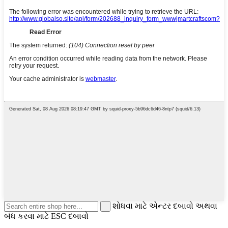
શોધવા માટે એન્ટર દબાવો અથવા
બંધ કરવા માટે ESC દબાવો