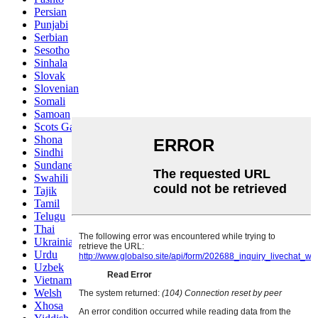
Persian
Punjabi
Serbian
Sesotho
Sinhala
Slovak
Slovenian
Somali
Samoan
Scots Gaelic
Shona
Sindhi
Sundanese
Swahili
Tajik
Tamil
Telugu
Thai
Ukrainian
Urdu
Uzbek
Vietnamese
Welsh
Xhosa