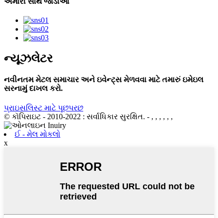
અમારી સાથે જોડાઓ
ન્યૂઝલેટર
નવીનતમ મેટલ સમાચાર અને ઇવેન્ટ્સ મેળવવા માટે તમારું ઇમેઇલ
સરનામું દાખલ કરો.
પ્રાઇસલિસ્ટ માટે પૂછપરછ
© કૉપિરાઇટ - 2010-2022 : સર્વાધિકાર સુરક્ષિત.
- , , , , , ,
ઈ - મેલ મોકલો
x