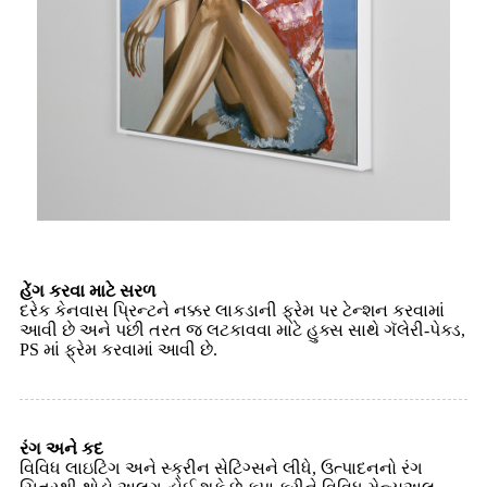
હેંગ કરવા માટે સરળ
દરેક કેનવાસ પ્રિન્ટને નક્કર લાકડાની ફ્રેમ પર ટેન્શન કરવામાં
આવી છે અને પછી તરત જ લટકાવવા માટે હુક્સ સાથે ગૅલેરી-પેક્ડ,
PS માં ફ્રેમ કરવામાં આવી છે.
રંગ અને કદ
વિવિધ લાઇટિંગ અને સ્ક્રીન સેટિંગ્સને લીધે, ઉત્પાદનનો રંગ