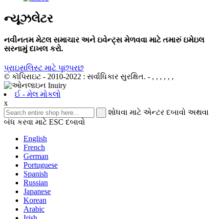
ન્યૂઝલેટર
નવીનતમ મેટલ સમાચાર અને ઇવેન્ટ્સ મેળવવા માટે તમારું ઇમેઇલ
સરનામું દાખલ કરો.
પ્રાઇસલિસ્ટ માટે પૂછપરછ
© કૉપિરાઇટ - 2010-2022 : સર્વાધિકાર સુરક્ષિત.
- , , , , , ,
ઈ - મેલ મોકલો
x
શોધવા માટે એન્ટર દબાવો અથવા
બંધ કરવા માટે ESC દબાવો
English
French
German
Portuguese
Spanish
Russian
Japanese
Korean
Arabic
Irish