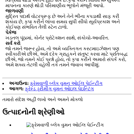
ચિત્રથી થોડો અલગ હોઈ શકે છે.કૃપા કરીને વિવિધ મેન્યુઅલ
માપનના કારણે થોડી પરિમાણીય ભૂલોને મંજૂરી આપો.
જાળવણી
મુદ્રિત પદાર્થ વોટરપ્રૂફ છે અને તેને ભીના કપડાથી સાફ કરી
શકાય છે, કૃપા કરીને લાંબા સમય સુધી સીધો સૂર્યપ્રકાશ અને
કોઈપણ સંભવિત તૈલી સ્ટેન ટાળો.
પેકેજ
ખડતલ પૂંઠામાં, કોર્નર પ્રોટેક્શન સાથે, સંકોચો-આવરિત.
સર્વ કરો
જો તમને જરૂર હોય, તો અમે વ્યક્તિગત કસ્ટમાઇઝેશન પણ
સ્વીકારીએ છીએ, અમે દરેક ગ્રાહકને સંતુષ્ટ કરવા માટે પ્રતિબદ્ધ
છીએ, જો તમને કોઈ પ્રશ્નો હોય, તો કૃપા કરીને અમારો સંપર્ક કરો,
અમે શક્ય તેટલી વહેલી તકે તમને જવાબ આપીશું.
અગાઉના:
ફ્રેમવાળી બ્લેક વુમન ઓઈલ પેઈન્ટીંગ
આગળ:
ફ્રેમ્ડ ડ્રીમીંગ વુમન ઓઇલ પેઇન્ટિંગ
તમારો સંદેશ અહીં લખો અને અમને મોકલો
ઉત્પાદનોની શ્રેણીઓ