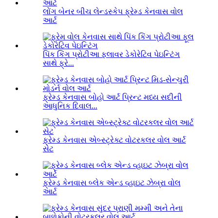
લોંગ બેનર બીચ લેન્ડસ્કેપ ફ્રેમ્ડ કેનવાસ વોલ
આર્ટ
પિંક કિંગ પ્રોટીઆ ફ્લાવર ડેકોરેટિવ પેઇન્ટિંગ
સાથે ફ્રે...
ફ્રેમ્ડ કેનવાસ બોહો આર્ટ પ્રિન્ટ મધ્ય સદીની
આધુનિક દિવાલ...
ફ્રેમ્ડ કેનવાસ એબ્સ્ટ્રેક્ટ વોટરકલર વોલ આર્ટ
સેટ
ફ્રેમ્ડ કેનવાસ બ્લેક એન્ડ વ્હાઇટ ઝેબ્રા વોલ
આર્ટ