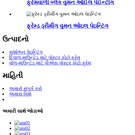
ફ્રેમવાળી બ્લેક વુમન ઓઈલ પેઈન્ટીંગ
ફ્રેમ્ડ ડ્રીમીંગ વુમન ઓઇલ પેઇન્ટિંગ
ઉત્પાદનો
સુશોભન પેઇન્ટિંગ
દિવાલ-માઉન્ટેડ માટે પોસ્ટર ફોટો ફ્રેમ
વોલ-માઉન્ટેડ માટે પીએસ પોસ્ટર ફોટો ફ્રેમ
માહિતી
અમારો સંપર્ક કરો
અમારા વિશે
અમારી સાથે જોડાઓ