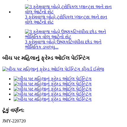
3 ફ્રેમવાળા બોહો ટ્રોપિકલ પ્લાન્ટ્સ અને સન
વોલ આર્ટનો સેટ
3 ફ્રેમવાળા બોહો ઉષ્ણકટિબંધીય છોડ અને
ભૌમિતિક ડબલ્યુ...
બીચ પર મહિલાનું ફ્રેમ્ડ ઓઈલ પેઈન્ટિંગ
ટૂંકું વર્ણન:
JMY-220720