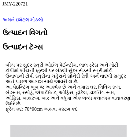
JMY-220721
અમને ઇમેઇલ મોકલો
ઉત્પાદન વિગતો
ઉત્પાદન ટૅગ્સ
બીચ પર સુંદર સ્ત્રી ઓઈલ પેઈન્ટીંગ, લાલ ડ્રેસ અને મોટી
ટોપીમાં બીચની ખુરશી પર બેઠેલી સુંદર સેક્સી સ્ત્રી.મોટી
ઉનાળાની ટોપી સ્ત્રીના ચહેરાને સોનેરી રેતી અને વાદળી સમુદ્ર
અને પાછળ આકાશ સાથે આવરી લે છે.
આ પેઇન્ટિંગ ખૂબ જ આકર્ષક છે અને તમારા ઘર, લિવિંગ રૂમ,
બેડરૂમ, રસોડું, એપાર્ટમેન્ટ, ઓફિસ, હોટેલ, ડાઇનિંગ રૂમ,
ઓફિસ, બાથરૂમ, બાર અને વધુમાં એક ભવ્ય કલાત્મક વાતાવરણ
ઉમેરે છે.
ફ્રેમ કદ: 70*90cm અથવા કસ્ટમ કદ