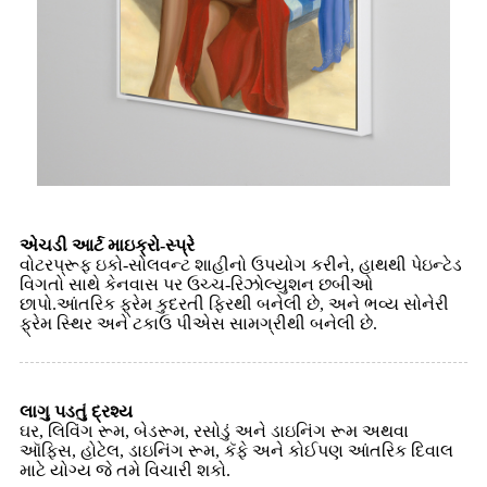
એચડી આર્ટ માઇક્રો-સ્પ્રે
વોટરપ્રૂફ ઇકો-સોલવન્ટ શાહીનો ઉપયોગ કરીને, હાથથી પેઇન્ટેડ
વિગતો સાથે કેનવાસ પર ઉચ્ચ-રિઝોલ્યુશન છબીઓ
છાપો.આંતરિક ફ્રેમ કુદરતી ફિરથી બનેલી છે, અને ભવ્ય સોનેરી
ફ્રેમ સ્થિર અને ટકાઉ પીએસ સામગ્રીથી બનેલી છે.
લાગુ પડતું દ્રશ્ય
ઘર, લિવિંગ રૂમ, બેડરૂમ, રસોડું અને ડાઇનિંગ રૂમ અથવા
ઑફિસ, હોટેલ, ડાઇનિંગ રૂમ, કૅફે અને કોઈપણ આંતરિક દિવાલ
માટે યોગ્ય જે તમે વિચારી શકો.