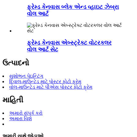
ફ્રેમ્ડ કેનવાસ બ્લેક એન્ડ વ્હાઇટ ઝેબ્રા
વોલ આર્ટ
ફ્રેમ્ડ કેનવાસ એબ્સ્ટ્રેક્ટ વોટરકલર
વોલ આર્ટ સેટ
ઉત્પાદનો
સુશોભન પેઇન્ટિંગ
દિવાલ-માઉન્ટેડ માટે પોસ્ટર ફોટો ફ્રેમ
વોલ-માઉન્ટેડ માટે પીએસ પોસ્ટર ફોટો ફ્રેમ
માહિતી
અમારો સંપર્ક કરો
અમારા વિશે
અમારી સાથે જોડાઓ