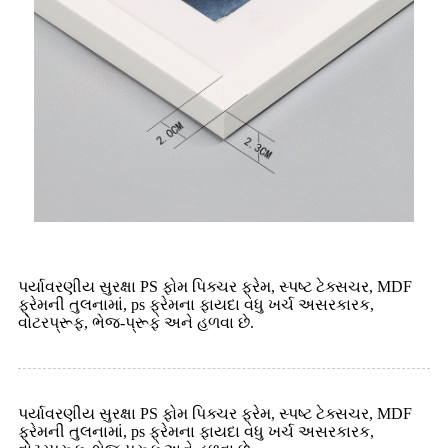
પર્યાવરણીય સુરક્ષા PS ફોમ પિક્ચર ફ્રેમ, સ્પષ્ટ ટેક્સચર, MDF
ફ્રેમની તુલનામાં, ps ફ્રેમના ફાયદા વધુ ખર્ચ અસરકારક,
વોટરપ્રૂફ, ભેજ-પ્રૂફ અને હળવા છે.
પર્યાવરણીય સુરક્ષા PS ફોમ પિક્ચર ફ્રેમ, સ્પષ્ટ ટેક્સચર, MDF
ફ્રેમની તુલનામાં, ps ફ્રેમના ફાયદા વધુ ખર્ચ અસરકારક,