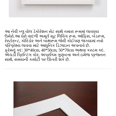
આ નેવી બ્લુ વોલ ડેકોરેશન સેટ સાથે તમારા રૂમમાં લાવણ્ય
ઉમેરો.આ ઘેરો વાદળી અમૂર્ત સૂટ લિવિંગ રૂમ, ઓફિસ, બેડરૂમ,
રેસ્ટોરન્ટ, કોરિડોર અને બાથરૂમ જેવી કોઈપણ જગ્યામાં નવો
પરિપ્રેક્ષ્ય લાવવા માટે આધુનિક ડિઝાઇન અપનાવે છે.
ફ્રેમનું કદ: 30*40cm, 40*50cm, 50*70cm અથવા કસ્ટમ કદ.
એચડી પ્રિન્ટિંગ કોર, અપ્રતિમ ગુણવત્તા અને ઇમેજ પ્રજનન
સાથે, સમયની કસોટી પર ઊતરી શકે છે.