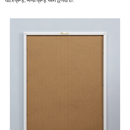
વોટરપ્રૂફ, ભેજ-પ્રૂફ અને હળવા છે.