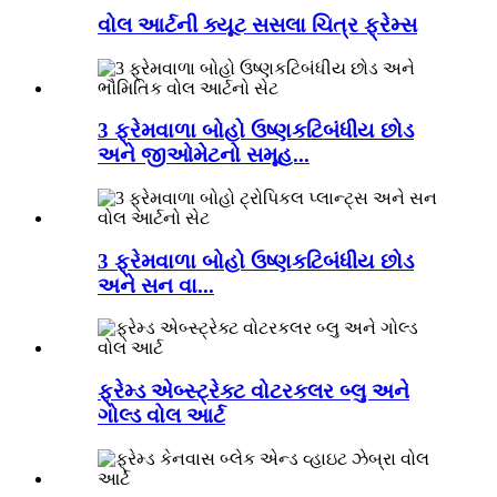
વોલ આર્ટની ક્યૂટ સસલા ચિત્ર ફ્રેમ્સ
3 ફ્રેમવાળા બોહો ઉષ્ણકટિબંધીય છોડ
અને જીઓમેટનો સમૂહ...
3 ફ્રેમવાળા બોહો ઉષ્ણકટિબંધીય છોડ
અને સન વા...
ફ્રેમ્ડ એબ્સ્ટ્રેક્ટ વોટરકલર બ્લુ અને
ગોલ્ડ વોલ આર્ટ