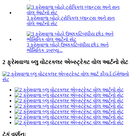
3 ફ્રેમવાળા બોહો ટ્રોપિકલ પ્લાન્ટ્સ અને સન
વોલ આર્ટનો સેટ
3 ફ્રેમવાળા બોહો ઉષ્ણકટિબંધીય છોડ અને
ભૌમિતિક ડબલ્યુ...
2 ફ્રેમવાળા બ્લુ વોટરકલર એબ્સ્ટ્રેક્ટ વોલ આર્ટનો સેટ
ટૂંકું વર્ણન: