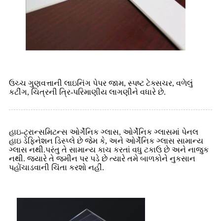
ઉચ્ચ ગુણવત્તાની લાઇનિંગ પેપર જામ, સ્પષ્ટ ટેક્સચર, વળેલું
કટીંગ, ચિત્રની ત્રિ-પરિમાણીય લાગણીને વધારે છે.
હાઇ-ટ્રાન્સમિટન્સ ઓર્ગેનિક ગ્લાસ, ઓર્ગેનિક ગ્લાસમાં પેનલ
હાઇ ડેફિનેશન ડિસ્પ્લે છે જેમ કે, અને ઓર્ગેનિક ગ્લાસ સામાન્ય
ગ્લાસ નથી.પરંતુ તે સામાન્ય કાચ કરતાં વધુ ટકાઉ છે અને નાજુક
નથી. જ્યારે તે જમીન પર પડે છે ત્યારે તમે બાળકોને નુકસાન
પહોંચાડવાની ચિંતા કરશો નહીં.