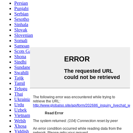
Persian
Punjabi
Serbian
Sesotho
Sinhala
Slovak
Slovenian
Somali
Samoan
Scots Gaelic
Shona
Sindhi
Sundanese
Swahili
Tajik
Tamil
Telugu
Thai
Ukrainian
Urdu
Uzbek
Vietnamese
Welsh
Xhosa
Yiddish