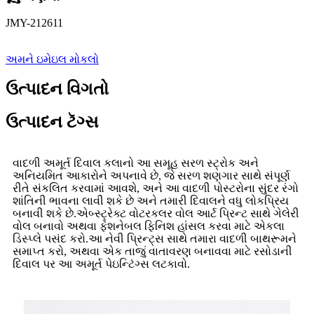
JMY-212611
અમને ઇમેઇલ મોકલો
ઉત્પાદન વિગતો
ઉત્પાદન ટૅગ્સ
વાદળી અમૂર્ત દિવાલ કલાનો આ સમૂહ સરળ સ્ટ્રોક અને
અનિયમિત આકારોને અપનાવે છે, જે સરળ શણગાર સાથે સંપૂર્ણ
રીતે સંકલિત કરવામાં આવશે, અને આ વાદળી પોસ્ટરોના સુંદર રંગો
શાંતિની ભાવના લાવી શકે છે અને તમારી દિવાલને વધુ લોકપ્રિય
બનાવી શકે છે.એબ્સ્ટ્રેક્ટ વોટરકલર વોલ આર્ટ પ્રિન્ટ સાથે ગેલેરી
વોલ બનાવો અથવા ફેશનેબલ ફિનિશ હાંસલ કરવા માટે એકલા
ડિસ્પ્લે પસંદ કરો.આ નેવી પ્રિન્ટ્સ સાથે તમારા વાદળી બાથરૂમને
સમાપ્ત કરો, અથવા એક તાજું વાતાવરણ બનાવવા માટે રસોડાની
દિવાલ પર આ અમૂર્ત પેઇન્ટિંગ્સ લટકાવો.