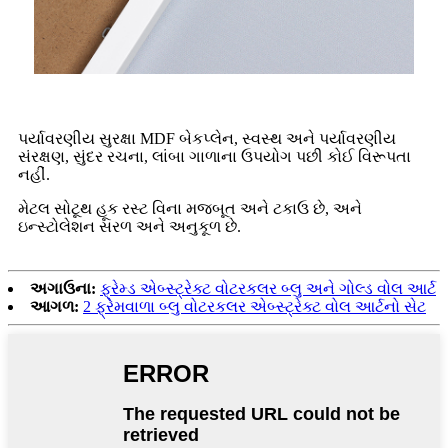
પર્યાવરણીય સુરક્ષા MDF બેકપ્લેન, સ્વસ્થ અને પર્યાવરણીય
સંરક્ષણ, સુંદર રચના, લાંબા ગાળાના ઉપયોગ પછી કોઈ વિરૂપતા
નહીં.
મેટલ સોટૂથ હૂક રસ્ટ વિના મજબૂત અને ટકાઉ છે, અને
ઇન્સ્ટોલેશન સરળ અને અનુકૂળ છે.
અગાઉના:
ફ્રેમ્ડ એબ્સ્ટ્રેક્ટ વોટરકલર બ્લુ અને ગોલ્ડ વોલ આર્ટ
આગળ:
2 ફ્રેમવાળા બ્લુ વોટરકલર એબ્સ્ટ્રેક્ટ વોલ આર્ટનો સેટ