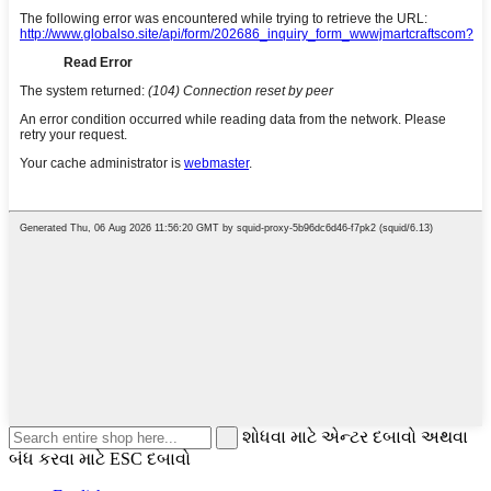
શોધવા માટે એન્ટર દબાવો અથવા
બંધ કરવા માટે ESC દબાવો