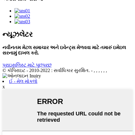
ન્યૂઝલેટર
નવીનતમ મેટલ સમાચાર અને ઇવેન્ટ્સ મેળવવા માટે તમારું ઇમેઇલ
સરનામું દાખલ કરો.
પ્રાઇસલિસ્ટ માટે પૂછપરછ
© કૉપિરાઇટ - 2010-2022 : સર્વાધિકાર સુરક્ષિત.
- , , , , , ,
ઈ - મેલ મોકલો
x