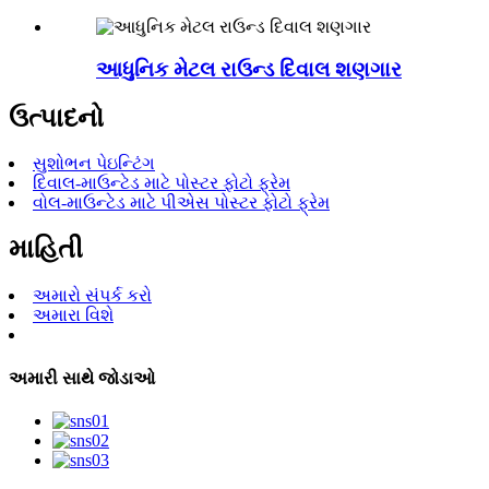
આધુનિક મેટલ રાઉન્ડ દિવાલ શણગાર
ઉત્પાદનો
સુશોભન પેઇન્ટિંગ
દિવાલ-માઉન્ટેડ માટે પોસ્ટર ફોટો ફ્રેમ
વોલ-માઉન્ટેડ માટે પીએસ પોસ્ટર ફોટો ફ્રેમ
માહિતી
અમારો સંપર્ક કરો
અમારા વિશે
અમારી સાથે જોડાઓ