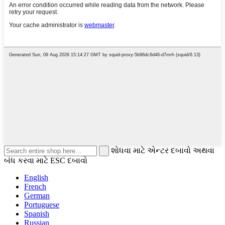
શોધવા માટે એન્ટર દબાવો અથવા
બંધ કરવા માટે ESC દબાવો
English
French
German
Portuguese
Spanish
Russian