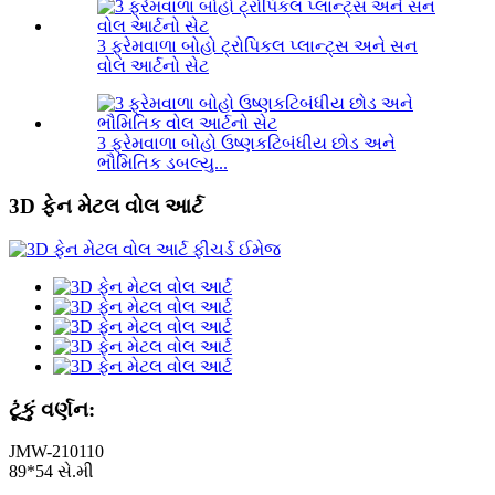
3 ફ્રેમવાળા બોહો ટ્રોપિકલ પ્લાન્ટ્સ અને સન
વોલ આર્ટનો સેટ
3 ફ્રેમવાળા બોહો ઉષ્ણકટિબંધીય છોડ અને
ભૌમિતિક ડબલ્યુ...
3D ફેન મેટલ વોલ આર્ટ
ટૂંકું વર્ણન:
JMW-210110
89*54 સે.મી