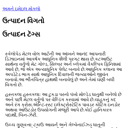
અમને ઇમેઇલ મોકલો
ઉત્પાદન વિગતો
ઉત્પાદન ટૅગ્સ
સ્કેલોપેડ મેટલ વોલ આર્ટની આ આંખને આનંદ આપનારી
ડિઝાઇનમાં આકર્ષક આધુનિક શૈલી પ્રગટ થાય છે.કટઆઉટ
સાથેના વર્તુળો મેટ ગોલ્ડ, સિલ્વર અને બ્લેકમાં વૈકલ્પિક ફિનિશમાં
આવે છે, જે એક અત્યાધુનિક પેલેટ બનાવે છે.આધુનિક કલાના આ
અપડેટેડ ભાગ સાથે આધુનિક દિવાલની જગ્યાઓને જીવંત
બનાવો.આ ભીંતચિત્ર હાથથી બનાવેલું છે અને તેમાં ઘણી બધી
વિગતો છે.
હસ્તકલા હસ્તકલા: આ ટુકડા પરનો પંખો મોલ્ડેડ ધાતુથી બનેલો છે
અને પછી મેટલ વર્તુળો પર વેલ્ડિંગ કરવામાં આવે છે.ચાહકનું કદ
અને રંગ ક્રોસ.એન્ટિ-રસ્ટ ઇલેક્ટ્રોસ્ટેટિક પાવડર કોટિંગ ઇનડોર
અથવા આઉટડોર ઉપયોગની મંજૂરી આપે છે.કોઈ હાનિકારક
પદાર્થો, બિન-ઝેરી.
ઉચ્ચ ગુણવત્તા: ટકાઉ આયર્ન અને ગેલ્વેનાઈઝ્ડ ધાતુની