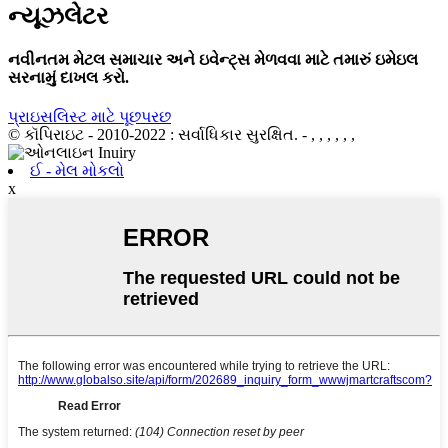
ન્યૂઝલેટર
નવીનતમ મેટલ સમાચાર અને ઇવેન્ટ્સ મેળવવા માટે તમારું ઇમેઇલ
સરનામું દાખલ કરો.
પ્રાઇસલિસ્ટ માટે પૂછપરછ
© કૉપિરાઇટ - 2010-2022 : સર્વાધિકાર સુરક્ષિત.
- , , , , , ,
ઈ - મેલ મોકલો
x