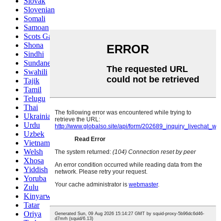
Slovak
Slovenian
Somali
Samoan
Scots Gaelic
Shona
Sindhi
Sundanese
Swahili
Tajik
Tamil
Telugu
Thai
Ukrainian
Urdu
Uzbek
Vietnamese
Welsh
Xhosa
Yiddish
Yoruba
Zulu
Kinyarwanda
Tatar
Oriya