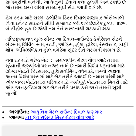
સામગ્રીથી બનેલી, આ ધાતુની દિવાલ કલા હલકી અને ટકાઉ છે
જે તમારા ઘરને લાંબા સમય સુધી સેવા આપી શકે છે.
હેંગ કરવા માટે સરળ: ફ્લોટિંગ ડિસ્ક દિવાલ શણગાર એસેમ્બલી
વિના ઇવેન્ટ સાઇટને સીધી સજાવટ કરી શકે છે.દરેક ટુકડા પાછળ
બે કીહોલ હૂક છે જેથી તમે તેને સરળતાથી લટકાવી શકો
મલ્ટિફંક્શનલ યુઝ સીન: આ દિવાલ-માઉન્ટેડ ડેકોરેશન સેટને
બેડરૂમ, લિવિંગ રૂમ, સ્ટડી, ઓફિસ, હોલ, હોટેલ, રેસ્ટોરન્ટ, કોફી
શોપ, એક્ઝિબિશન હોલ વગેરેમાં સુંદર રીતે લટકાવી શકાય છે.
નવા ઘર માટે શ્રેષ્ઠ ભેટ ： સમકાલીન મેટલ વોલ આર્ટ તમારા
રહેવાની જગ્યાઓ પર નજર નાખે છે.તમારી વિશેષ ઘટનાઓ માટે
યોગ્ય ભેટ.તે ક્રિસમસ, હાઉસવોર્મિંગ, વર્ષગાંઠો, લગ્નો અથવા
અન્ય વિશેષ પ્રસંગો માટે ભેટ તરીકે આદર્શ છે.તમારા પ્રેમી માટે
એક ભવ્ય ભેટ.તમારા પરિવાર માટે અર્થપૂર્ણ ભેટ.તમારા મિત્રો માટે
એક અનફર્ગેટેબલ ભેટ.ભેટ તરીકે પસંદ કરો અને તેમની ખુશી
જુઓ!
અગાઉના:
આધુનિક મેટલ રાઉન્ડ દિવાલ શણગાર
આગળ:
3D ફેન રાઉન્ડ મિરર મેટલ વોલ આર્ટ