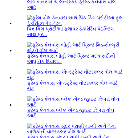
લોંગ બેનર બીચ લેન્ડસ્કેપ ફ્રેમ્ડ કેનવાસ વોલ
આર્ટ
પિંક કિંગ પ્રોટીઆ ફ્લાવર ડેકોરેટિવ પેઇન્ટિંગ
સાથે ફ્રે...
ફ્રેમ્ડ કેનવાસ બોહો આર્ટ પ્રિન્ટ મધ્ય સદીની
આધુનિક દિવાલ...
ફ્રેમ્ડ કેનવાસ એબ્સ્ટ્રેક્ટ વોટરકલર વોલ આર્ટ
સેટ
ફ્રેમ્ડ કેનવાસ બ્લેક એન્ડ વ્હાઇટ ઝેબ્રા વોલ
આર્ટ
ફ્રેમ્ડ કેનવાસ સુંદર પ્રાણી મમ્મી અને તેના