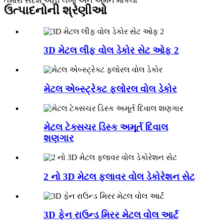
તમારો સંદેશ અહીં લખો અને અમને મોકલો
ઉત્પાદનોની શ્રેણીઓ
3D મેટલ લીફ વોલ ડેકોર સેટ ઓફ 2
મેટલ એબ્સ્ટ્રેક્ટ ફ્લોરલ વોલ ડેકોર
મેટલ ટેક્સચર ડિસ્ક અમૂર્ત દિવાલ
શણગાર
2 નો 3D મેટલ ફ્લાવર વોલ ડેકોરેશન સેટ
3D ફેન રાઉન્ડ મિરર મેટલ વોલ આર્ટ