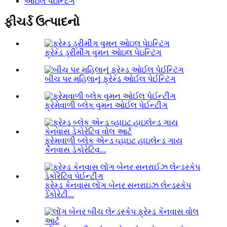
ઓઇલ પેઇન્ટિંગ
ફીચર્ડ ઉત્પાદનો
ફ્રેમ્ડ ડ્રીમીંગ વુમન ઓઇલ પેઇન્ટિંગ
બીચ પર મહિલાનું ફ્રેમ્ડ ઓઈલ પેઈન્ટિંગ
ફ્રેમવાળી બ્લેક વુમન ઓઈલ પેઈન્ટીંગ
ફ્રેમવાળી બ્લેક એન્ડ વ્હાઇટ હાઇલેન્ડ ગાય
કેનવાસ ડેકોરેટિવ...
ફ્રેમ્ડ કેનવાસ લોંગ બેનર સનરાઇઝ લેન્ડસ્કેપ
ડેકોરેટી...