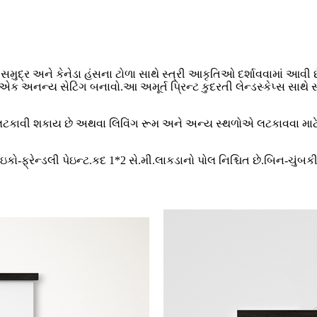
 સમુદ્ર અને કેનેડા હંસના ટોળા સાથે સ્ત્રી આકૃતિઓ દર્શાવવામાં આવી છ
 એક અનન્ય સેટિંગ બનાવો.આ અમૂર્ત પ્રિન્ટ કુદરતી લેન્ડસ્કેપ્સ સાથ
 એકલા લટકાવી શકાય છે અથવા લિવિંગ રૂમ અને અન્ય સ્થળોએ લટકાવવા મા
 ઇકો-ફ્રેન્ડલી પેઇન્ટ.કદ 1*2 સે.મી.લાકડાનો પોલ નિશ્ચિત છે.બિન-ચુંબ