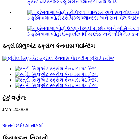
ફ્રેમ્ડ વોટરકલર બ્લુ મરીન પ્લાન્ટ્સ વોલ આર્ટ
3 ફ્રેમવાળા બોહો ટ્રોપિકલ પ્લાન્ટ્સ અને સન વોલ આર્ટ
3 ફ્રેમવાળા બોહો ઉષ્ણકટિબંધીય છોડ અને ભૌમિતિક ડબલ્
સ્ત્રી સિલુએટ સ્ક્રોલ કેનવાસ પેઇન્ટિંગ
ટૂંકું વર્ણન:
JMY-203838
અમને ઇમેઇલ મોકલો
ઉત્પાદન વિગતો