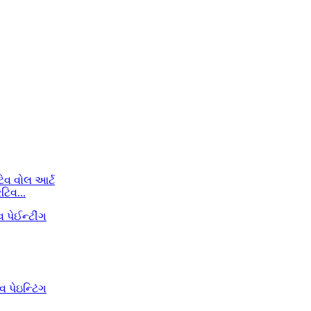
ટિવ...