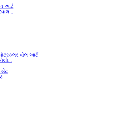
િવાલ...
ોલો...
ેટ