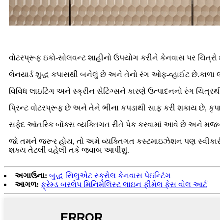
વોટરપ્રૂફ ઇકો-સોલવન્ટ શાહીનો ઉપયોગ કરીને કેનવાસ પર ચિત્રો
લેનયાર્ડ શુદ્ધ કપાસથી બનેલું છે અને તેનો રંગ ઓફ-વ્હાઈટ છે.કાળા
વિવિધ લાઇટિંગ અને સ્ક્રીન સેટિંગ્સને કારણે ઉત્પાદનનો રંગ ચિત્રથ
પ્રિન્ટ વોટરપ્રૂફ છે અને તેને ભીના કપડાથી સાફ કરી શકાય છે, કૃ
સફેદ આંતરિક બૉક્સ વ્યક્તિગત રીતે પેક કરવામાં આવે છે અને મજબૂત
જો તમને જરૂર હોય, તો અમે વ્યક્તિગત કસ્ટમાઇઝેશન પણ સ્વીકારીએ છ
શક્ય તેટલી વહેલી તકે જવાબ આપીશું.
અગાઉના:
બુદ્ધ સિલુએટ સ્ક્રોલ કેનવાસ પેઇન્ટિંગ
આગળ:
ફ્રેમ્ડ બરલેપ મિનિમેલિસ્ટ લાઇન ફીમેલ ફેસ વોલ આર્ટ