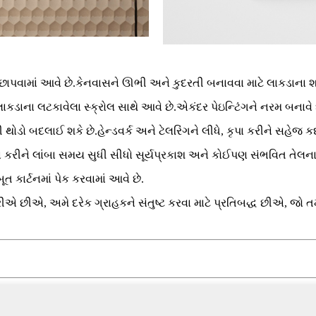
 છાપવામાં આવે છે.કેનવાસને ઊભી અને કુદરતી બનાવવા માટે લાકડાના
 લાકડાના લટકાવેલા સ્ક્રોલ સાથે આવે છે.એકંદર પેઇન્ટિંગને નરમ બનાવે
ી થોડો બદલાઈ શકે છે.હેન્ડવર્ક અને ટેલરિંગને લીધે, કૃપા કરીને સહેજ 
પા કરીને લાંબા સમય સુધી સીધો સૂર્યપ્રકાશ અને કોઈપણ સંભવિત તેલના
 કાર્ટનમાં પેક કરવામાં આવે છે.
ીએ, અમે દરેક ગ્રાહકને સંતુષ્ટ કરવા માટે પ્રતિબદ્ધ છીએ, જો તમને 