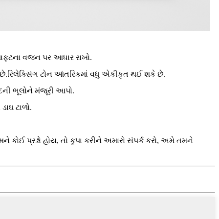
 શાફ્ટના વજન પર આધાર રાખો.
 છે.રિલેક્સિંગ ટોન આંતરિકમાં વધુ એકીકૃત થઈ શકે છે.
કદની ભૂલોને મંજૂરી આપો.
 ડાઘ ટાળો.
કોઈ પ્રશ્નો હોય, તો કૃપા કરીને અમારો સંપર્ક કરો, અમે તમને