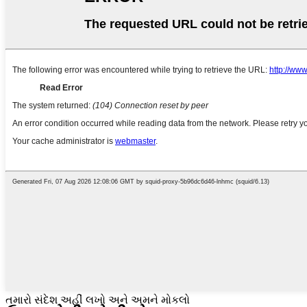
તમારો સંદેશ અહીં લખો અને અમને મોકલો