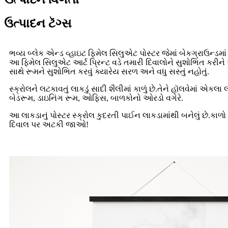
ઉત્પાદન ટૅગ્સ
ભવ્ય બ્લેક એન્ડ વ્હાઇટ ફિમેલ સિલુએટ પોસ્ટર જેમાં બેકગ્રાઉન્ડમાં
આ ફિમેલ સિલુએટ આર્ટ પ્રિન્ટ વડે તમારી દિવાલોને સુશોભિત કરીને
સાથે રૂમને સુશોભિત કરવું ક્યારેય સરળ અને વધુ સસ્તું નહોતું.
સ્ક્રોલને લટકાવતું લાકડું સાદી શૈલીમાં કાળું છે.તેને હૉલવેમાં
બેડરૂમ, ડાઇનિંગ રૂમ, ઓફિસ, બાળકોનો ઓરડો વગેરે.
આ લાકડાનું પોસ્ટર સ્ક્રોલ કુદરતી પાઈન લાકડામાંથી બનેલું છે.કાળો
દિવાલ પર અટકી જાઓ!