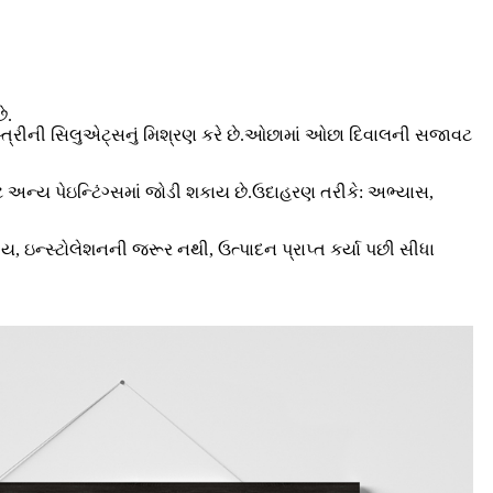
ે.
ે સ્ત્રીની સિલુએટ્સનું મિશ્રણ કરે છે.ઓછામાં ઓછા દિવાલની સજાવટ
ટે અન્ય પેઇન્ટિંગ્સમાં જોડી શકાય છે.ઉદાહરણ તરીકે: અભ્યાસ,
કીય, ઇન્સ્ટોલેશનની જરૂર નથી, ઉત્પાદન પ્રાપ્ત કર્યા પછી સીધા