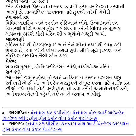
અટકી જવા માટે સરળ
દરેક કેનવાસ પ્રિન્ટને નક્કર લાકડાની ફ્રેમ પર ટેન્શન કરવામાં
આવ્યું છે, તાત્કાલિક લટકાવવા માટે હૂકથી ભરેલી ગેલેરી.
રંગ અને કદ
વિવિધ લાઇટિંગ અને સ્ક્રીન સેટિંગ્સને લીધે, ઉત્પાદનનો રંગ
ચિત્રથી થોડો અલગ હોઈ શકે છે.કૃપા કરીને વિવિધ મેન્યુઅલ
માપનના કારણે થોડી પરિમાણીય ભૂલોને મંજૂરી આપો.
જાળવણી
મુદ્રિત પદાર્થ વોટરપ્રૂફ છે અને તેને ભીના કપડાથી સાફ કરી
શકાય છે, કૃપા કરીને લાંબા સમય સુધી સીધો સૂર્યપ્રકાશ અને
કોઈપણ સંભવિત તૈલી સ્ટેન ટાળો.
પેકેજ
ખડતલ પૂંઠામાં, કોર્નર પ્રોટેક્શન સાથે, સંકોચો-આવરિત.
સર્વ કરો
જો તમને જરૂર હોય, તો અમે વ્યક્તિગત કસ્ટમાઇઝેશન પણ
સ્વીકારીએ છીએ, અમે દરેક ગ્રાહકને સંતુષ્ટ કરવા માટે પ્રતિબદ્ધ
છીએ, જો તમને કોઈ પ્રશ્નો હોય, તો કૃપા કરીને અમારો સંપર્ક કરો,
અમે શક્ય તેટલી વહેલી તકે તમને જવાબ આપીશું.
અગાઉના:
કેનવાસ પર 5 પીસીસ કેનવાસ વોલ આર્ટ માઉન્ટેન
વિન્ટેજ સ્વીટ હોમ હોમ ડેકોર વોલ ડેકોર પેઇન્ટિંગ્સ
આગળ:
રનવે પર 5 પીસીસ કેનવાસ વોલ આર્ટ વિન્ટેજ એરપ્લેન
હોમ ડેકોર વોલ ડેકોર પેઇન્ટિંગ્સ