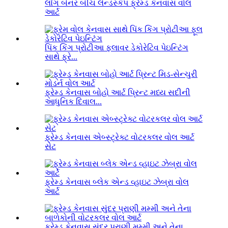
લોંગ બેનર બીચ લેન્ડસ્કેપ ફ્રેમ્ડ કેનવાસ વોલ
આર્ટ
પિંક કિંગ પ્રોટીઆ ફ્લાવર ડેકોરેટિવ પેઇન્ટિંગ
સાથે ફ્રે...
ફ્રેમ્ડ કેનવાસ બોહો આર્ટ પ્રિન્ટ મધ્ય સદીની
આધુનિક દિવાલ...
ફ્રેમ્ડ કેનવાસ એબ્સ્ટ્રેક્ટ વોટરકલર વોલ આર્ટ
સેટ
ફ્રેમ્ડ કેનવાસ બ્લેક એન્ડ વ્હાઇટ ઝેબ્રા વોલ
આર્ટ
ફ્રેમ્ડ કેનવાસ સુંદર પ્રાણી મમ્મી અને તેના