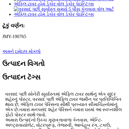
ટૂંકું વર્ણન:
JMY-190765
અમને ઇમેઇલ મોકલો
ઉત્પાદન વિગતો
ઉત્પાદન ટૅગ્સ
વરસાદ પછી સોનેરી સૂર્યાસ્તમાં એફિલ ટાવર સાથેનું એક સુંદર
શહેરનું પોસ્ટર, વરસાદ પછી એફિલ ટાવર જમીન પર પ્રતિબિંબિત
થાય છે, એફિલ ટાવર પેરિસના સૌથી પ્રખ્યાત સીમાચિહ્નોમાંનું
એક છે.તમારા મનપસંદ શહેર પેરિસને તમારા ઘરમાં આ સ્વપ્નશીલ
ફોટો પોસ્ટર સાથે લાવો.
અમારા ઉત્પાદનો ઉચ્ચ ગુણવત્તાવાળા કેનવાસ, એન્ટિ-
અલ્ટ્રાવાયોલેટ, વોટરપ્રૂફ, તેજસ્વી, આબેહૂબ રંગ, ટકાઉ,