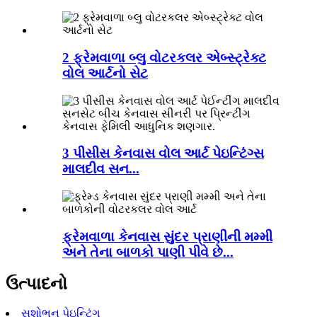
2 ફ્રેમવાળા બ્લુ વોટરકલર એબ્સ્ટ્રેક્ટ
વોલ આર્ટનો સેટ
3 પીસીસ કેનવાસ વોલ આર્ટ પેઇન્ટિંગ્સ
માલદીવ સન...
ફ્રેમવાળા કેનવાસ સુંદર પ્રાણીની મમ્મી
અને તેના બાળકો પાણી પીવે છે...
ઉત્પાદનો
સુશોભન પેઇન્ટિંગ