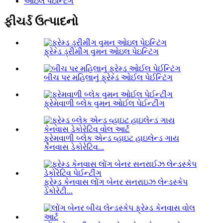
ઓઇલ પેઇન્ટિંગ
ફીચર્ડ ઉત્પાદનો
ફ્રેમ્ડ ડ્રીમીંગ વુમન ઓઇલ પેઇન્ટિંગ
બીચ પર મહિલાનું ફ્રેમ્ડ ઓઈલ પેઈન્ટિંગ
ફ્રેમવાળી બ્લેક વુમન ઓઈલ પેઈન્ટીંગ
ફ્રેમવાળી બ્લેક એન્ડ વ્હાઇટ હાઇલેન્ડ ગાય
કેનવાસ ડેકોરેટિવ...
ફ્રેમ્ડ કેનવાસ લોંગ બેનર સનરાઇઝ લેન્ડસ્કેપ
ડેકોરેટી...