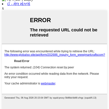
ઈ - મેલ મોકલો
x