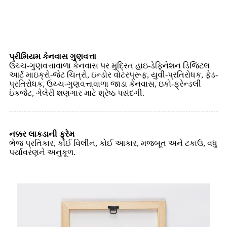
પ્રીમિયમ કેનવાસ ગુણવત્તા
ઉચ્ચ-ગુણવત્તાવાળા કેનવાસ પર મુદ્રિત હાઇ-ડેફિનેશન ડિજિટલ
આર્ટ માઇક્રો-જેટ ચિત્રો, ઇન્ડોર વોટરપ્રૂફ, યુવી-પ્રતિરોધક, ફેડ-
પ્રતિરોધક, ઉચ્ચ-ગુણવત્તાવાળા જાડા કેનવાસ, ઇકો-ફ્રેન્ડલી
ઇંકજેટ, ગેલેરી શણગાર માટે શ્રેષ્ઠ પસંદગી.
નક્કર લાકડાની ફ્રેમ
ભેજ પ્રતિકાર, કોઈ વિલીન, કોઈ આકાર, મજબૂત અને ટકાઉ, વધુ
પર્યાવરણને અનુકૂળ.