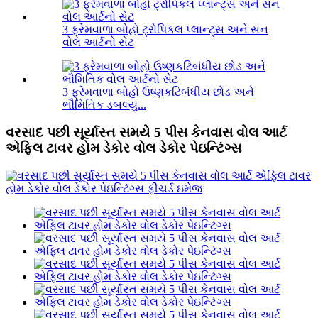
3 ફ્રેમવાળા બોહો ટ્રોપિકલ પ્લાન્ટ્સ અને સન
વોલ આર્ટનો સેટ
3 ફ્રેમવાળા બોહો ઉષ્ણકટિબંધીય છોડ અને
ભૌમિતિક ડબલ્યુ...
વરસાદ પછી સૂર્યાસ્ત સમયે 5 પીસ કેનવાસ વોલ આર્ટ
એફિલ ટાવર હોમ ડેકોર વોલ ડેકોર પેઇન્ટિંગ્સ