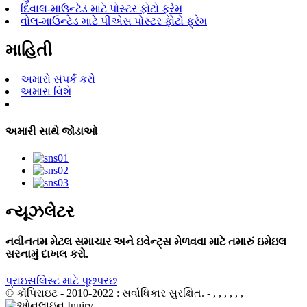
દિવાલ-માઉન્ટેડ માટે પોસ્ટર ફોટો ફ્રેમ
વોલ-માઉન્ટેડ માટે પીએસ પોસ્ટર ફોટો ફ્રેમ
માહિતી
અમારો સંપર્ક કરો
અમારા વિશે
અમારી સાથે જોડાઓ
ન્યૂઝલેટર
નવીનતમ મેટલ સમાચાર અને ઇવેન્ટ્સ મેળવવા માટે તમારું ઇમેઇલ
સરનામું દાખલ કરો.
પ્રાઇસલિસ્ટ માટે પૂછપરછ
© કૉપિરાઇટ - 2010-2022 : સર્વાધિકાર સુરક્ષિત.
- , , , , , ,