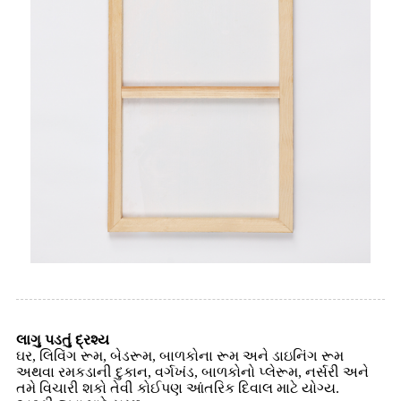
લાગુ પડતું દ્રશ્ય
ઘર, લિવિંગ રૂમ, બેડરૂમ, બાળકોના રૂમ અને ડાઇનિંગ રૂમ
અથવા રમકડાની દુકાન, વર્ગખંડ, બાળકોનો પ્લેરૂમ, નર્સરી અને
તમે વિચારી શકો તેવી કોઈપણ આંતરિક દિવાલ માટે યોગ્ય.