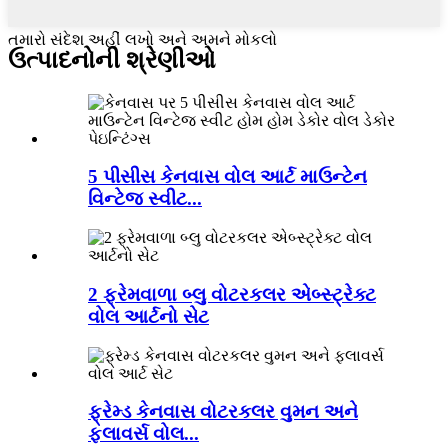
તમારો સંદેશ અહીં લખો અને અમને મોકલો
ઉત્પાદનોની શ્રેણીઓ
5 પીસીસ કેનવાસ વોલ આર્ટ માઉન્ટેન
વિન્ટેજ સ્વીટ...
2 ફ્રેમવાળા બ્લુ વોટરકલર એબ્સ્ટ્રેક્ટ
વોલ આર્ટનો સેટ
ફ્રેમ્ડ કેનવાસ વોટરકલર વુમન અને
ફ્લાવર્સ વોલ...