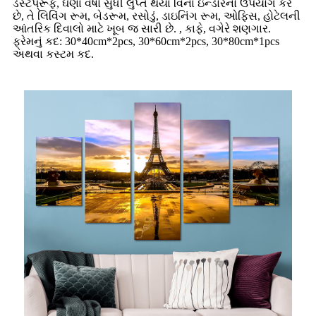
ડસ્ટપ્રૂફ, ઘણાં વર્ષો સુધી લુપ્ત થયા વિના ઇન્ડોરનો ઉપયોગ કરે
છે, તે લિવિંગ રૂમ, બેડરૂમ, રસોડું, ડાઇનિંગ રૂમ, ઓફિસ, હોટેલની
આંતરિક દિવાલો માટે ખૂબ જ સારી છે. , કાફે, વગેરે શણગાર.
ફ્રેમનું કદ: 30*40cm*2pcs, 30*60cm*2pcs, 30*80cm*1pcs
અથવા કસ્ટમ કદ.