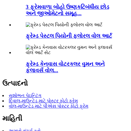
3 ફ્રેમવાળા બોહો ઉષ્ણકટિબંધીય છોડ
અને જીઓમેટનો સમૂહ...
ફ્રેમ્ડ પેસ્ટલ પિયોની ફ્લોરલ વોલ આર્ટ
ફ્રેમ્ડ કેનવાસ વોટરકલર વુમન અને
ફ્લાવર્સ વોલ...
ઉત્પાદનો
સુશોભન પેઇન્ટિંગ
દિવાલ-માઉન્ટેડ માટે પોસ્ટર ફોટો ફ્રેમ
વોલ-માઉન્ટેડ માટે પીએસ પોસ્ટર ફોટો ફ્રેમ
માહિતી
અમારો સંપર્ક કરો