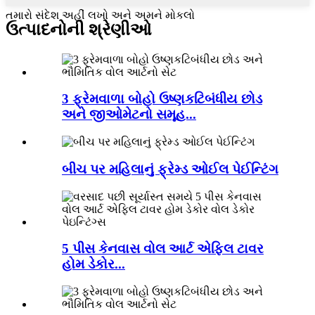
તમારો સંદેશ અહીં લખો અને અમને મોકલો
ઉત્પાદનોની શ્રેણીઓ
3 ફ્રેમવાળા બોહો ઉષ્ણકટિબંધીય છોડ
અને જીઓમેટનો સમૂહ...
બીચ પર મહિલાનું ફ્રેમ્ડ ઓઈલ પેઈન્ટિંગ
5 પીસ કેનવાસ વોલ આર્ટ એફિલ ટાવર
હોમ ડેકોર...