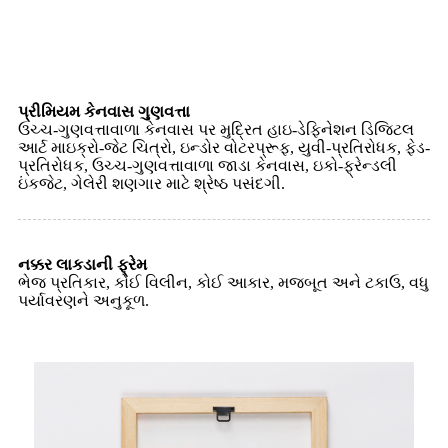
પ્રીમિયમ કેનવાસ ગુણવત્તા
ઉચ્ચ-ગુણવત્તાવાળા કેનવાસ પર મુદ્રિત હાઇ-ડેફિનેશન ડિજિટલ
આર્ટ માઇક્રો-જેટ ચિત્રો, ઇન્ડોર વોટરપ્રૂફ, યુવી-પ્રતિરોધક, ફેડ-
પ્રતિરોધક, ઉચ્ચ-ગુણવત્તાવાળા જાડા કેનવાસ, ઇકો-ફ્રેન્ડલી
ઇંકજેટ, ગેલેરી શણગાર માટે શ્રેષ્ઠ પસંદગી.
નક્કર લાકડાની ફ્રેમ
ભેજ પ્રતિકાર, કોઈ વિલીન, કોઈ આકાર, મજબૂત અને ટકાઉ, વધુ
પર્યાવરણને અનુકૂળ.