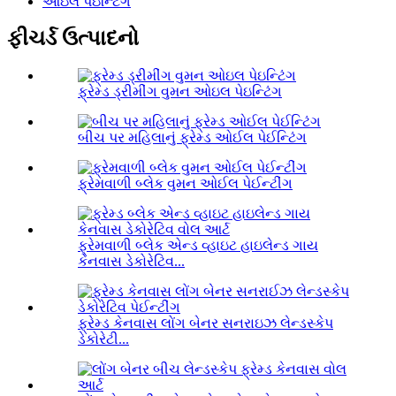
ઓઇલ પેઇન્ટિંગ
ફીચર્ડ ઉત્પાદનો
ફ્રેમ્ડ ડ્રીમીંગ વુમન ઓઇલ પેઇન્ટિંગ
બીચ પર મહિલાનું ફ્રેમ્ડ ઓઈલ પેઈન્ટિંગ
ફ્રેમવાળી બ્લેક વુમન ઓઈલ પેઈન્ટીંગ
ફ્રેમવાળી બ્લેક એન્ડ વ્હાઇટ હાઇલેન્ડ ગાય
કેનવાસ ડેકોરેટિવ...
ફ્રેમ્ડ કેનવાસ લોંગ બેનર સનરાઇઝ લેન્ડસ્કેપ
ડેકોરેટી...