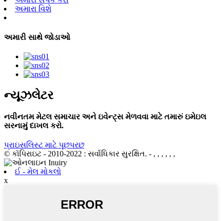
અમારા વિશે
અમારી સાથે જોડાઓ
ન્યૂઝલેટર
નવીનતમ મેટલ સમાચાર અને ઇવેન્ટ્સ મેળવવા માટે તમારું ઇમેઇલ
સરનામું દાખલ કરો.
પ્રાઇસલિસ્ટ માટે પૂછપરછ
© કૉપિરાઇટ - 2010-2022 : સર્વાધિકાર સુરક્ષિત.
- , , , , , ,
ઈ - મેલ મોકલો
x