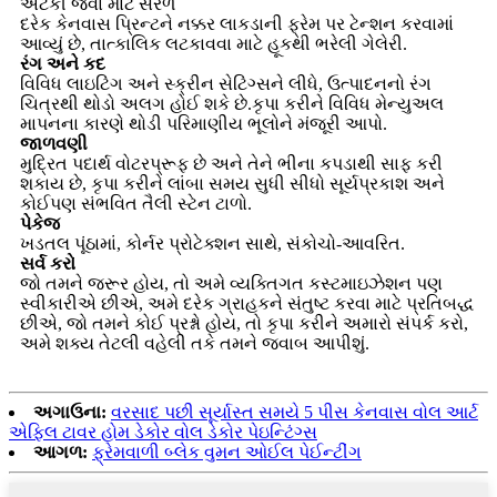
અટકી જવા માટે સરળ
દરેક કેનવાસ પ્રિન્ટને નક્કર લાકડાની ફ્રેમ પર ટેન્શન કરવામાં
આવ્યું છે, તાત્કાલિક લટકાવવા માટે હૂકથી ભરેલી ગેલેરી.
રંગ અને કદ
વિવિધ લાઇટિંગ અને સ્ક્રીન સેટિંગ્સને લીધે, ઉત્પાદનનો રંગ
ચિત્રથી થોડો અલગ હોઈ શકે છે.કૃપા કરીને વિવિધ મેન્યુઅલ
માપનના કારણે થોડી પરિમાણીય ભૂલોને મંજૂરી આપો.
જાળવણી
મુદ્રિત પદાર્થ વોટરપ્રૂફ છે અને તેને ભીના કપડાથી સાફ કરી
શકાય છે, કૃપા કરીને લાંબા સમય સુધી સીધો સૂર્યપ્રકાશ અને
કોઈપણ સંભવિત તૈલી સ્ટેન ટાળો.
પેકેજ
ખડતલ પૂંઠામાં, કોર્નર પ્રોટેક્શન સાથે, સંકોચો-આવરિત.
સર્વ કરો
જો તમને જરૂર હોય, તો અમે વ્યક્તિગત કસ્ટમાઇઝેશન પણ
સ્વીકારીએ છીએ, અમે દરેક ગ્રાહકને સંતુષ્ટ કરવા માટે પ્રતિબદ્ધ
છીએ, જો તમને કોઈ પ્રશ્નો હોય, તો કૃપા કરીને અમારો સંપર્ક કરો,
અમે શક્ય તેટલી વહેલી તકે તમને જવાબ આપીશું.
અગાઉના:
વરસાદ પછી સૂર્યાસ્ત સમયે 5 પીસ કેનવાસ વોલ આર્ટ
એફિલ ટાવર હોમ ડેકોર વોલ ડેકોર પેઇન્ટિંગ્સ
આગળ:
ફ્રેમવાળી બ્લેક વુમન ઓઈલ પેઈન્ટીંગ