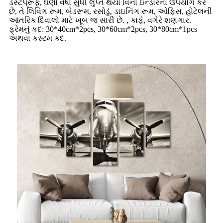
ડસ્ટપ્રૂફ, ઘણાં વર્ષો સુધી લુપ્ત થયા વિના ઇન્ડોરનો ઉપયોગ કરે
છે, તે લિવિંગ રૂમ, બેડરૂમ, રસોડું, ડાઇનિંગ રૂમ, ઓફિસ, હોટેલની
આંતરિક દિવાલો માટે ખૂબ જ સારી છે. , કાફે, વગેરે શણગાર.
ફ્રેમનું કદ: 30*40cm*2pcs, 30*60cm*2pcs, 30*80cm*1pcs
અથવા કસ્ટમ કદ.