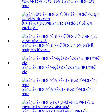
લોંગ બેનર બીચ લેન્ડસ્કેપ ફ્રેમ્ડ કેનવાસ વોલ
આર્ટ
પિંક કિંગ પ્રોટીઆ ફ્લાવર ડેકોરેટિવ પેઇન્ટિંગ
સાથે ફ્રે...
ફ્રેમ્ડ કેનવાસ બોહો આર્ટ પ્રિન્ટ મધ્ય સદીની
આધુનિક દિવાલ...
ફ્રેમ્ડ કેનવાસ એબ્સ્ટ્રેક્ટ વોટરકલર વોલ આર્ટ
સેટ
ફ્રેમ્ડ કેનવાસ બ્લેક એન્ડ વ્હાઇટ ઝેબ્રા વોલ
આર્ટ
ફ્રેમ્ડ કેનવાસ સુંદર પ્રાણી મમ્મી અને તેના