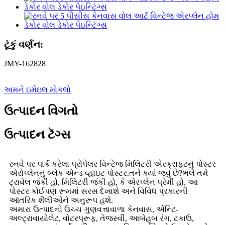
ટૂંકું વર્ણન:
JMY-162828
અમને ઇમેઇલ મોકલો
ઉત્પાદન વિગતો
ઉત્પાદન ટૅગ્સ
રનવે પર પાર્ક કરેલા પ્રોપેલર વિન્ટેજ મિલિટરી એરક્રાફ્ટનું પોસ્ટર
એરોપ્લેનનું બ્લેક એન્ડ વ્હાઇટ પોસ્ટર.તને ક્યાં જવું છે?ભલે તમે
ટ્રાવેલ જંકી હો, મિલિટરી જંકી હો, કે એરપ્લેન પ્રેમી હો, આ
પોસ્ટર કોઈપણ રૂમમાં સરસ દેખાશે અને વિવિધ પ્રકારની
આંતરિક શૈલીઓને અનુરૂપ હશે.
અમારા ઉત્પાદનો ઉચ્ચ ગુણવત્તાવાળા કેનવાસ, એન્ટિ-
અલ્ટ્રાવાયોલેટ, વોટરપ્રૂફ, તેજસ્વી, આબેહૂબ રંગ, ટકાઉ,