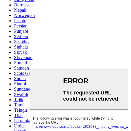
Burmese
Nepali
Norwegian
Pashto
Persian
Punjabi
Serbian
Sesotho
Sinhala
Slovak
Slovenian
Somali
Samoan
Scots Gaelic
Shona
Sindhi
Sundanese
Swahili
Tajik
Tamil
Telugu
Thai
Ukrainian
Urdu