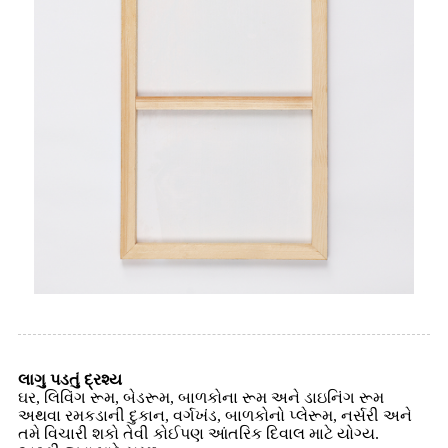
લાગુ પડતું દ્રશ્ય
ઘર, લિવિંગ રૂમ, બેડરૂમ, બાળકોના રૂમ અને ડાઇનિંગ રૂમ
અથવા રમકડાની દુકાન, વર્ગખંડ, બાળકોનો પ્લેરૂમ, નર્સરી અને
તમે વિચારી શકો તેવી કોઈપણ આંતરિક દિવાલ માટે યોગ્ય.