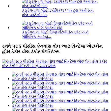
3 ફ્રેમવાળા બોહો ટ્રોપિકલ પ્લાન્ટ્સ અને સન
વોલ આર્ટનો સેટ
3 ફ્રેમવાળા બોહો ઉષ્ણકટિબંધીય છોડ અને
ભૌમિતિક ડબલ્યુ...
રનવે પર 5 પીસીસ કેનવાસ વોલ આર્ટ વિન્ટેજ એરપ્લેન
હોમ ડેકોર વોલ ડેકોર પેઇન્ટિંગ્સ